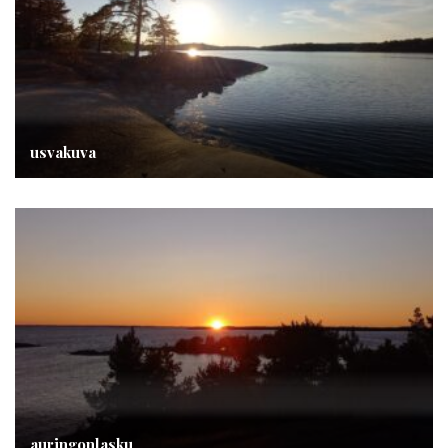
usvakuva
auringonlasku