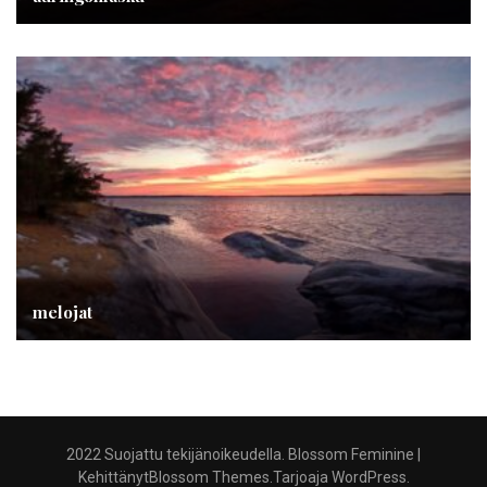
melojat
2022 Suojattu tekijänoikeudella.
Blossom Feminine |
Kehittänyt
Blossom Themes
.Tarjoaja
WordPress
.