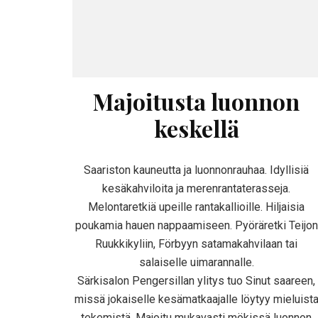
Majoitusta luonnon
keskellä
Saariston kauneutta ja luonnonrauhaa. Idyllisiä
kesäkahviloita ja merenrantaterasseja.
Melontaretkiä upeille rantakallioille. Hiljaisia
poukamia hauen nappaamiseen. Pyöräretki Teijon
Ruukkikyliin, Förbyyn satamakahvilaan tai
salaiselle uimarannalle.
Särkisalon Pengersillan ylitys tuo Sinut saareen,
missä jokaiselle kesämatkaajalle löytyy mieluist
tekemistä. Majoitu mukavasti mökissä luonnon